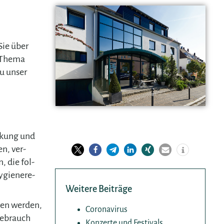
Sie über
 Thema
zu unser
eckung und
en, ver­
, die fol­
ygiene­re­
Weitere Beiträge
ten werden,
Coronavirus
Gebrauch
Konzerte und Festivals