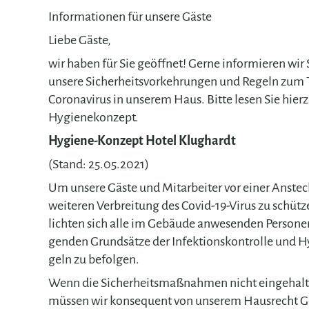
Informationen für unsere Gäste
Liebe Gäste,
wir haben für Sie geöffnet! Gerne informieren wir 
unsere Sicherheitsvorkehrungen und Regeln zum
Coronavirus in unserem Haus. Bitte lesen Sie hier
Hygienekonzept.
Hygiene-Konzept Hotel Klughardt
(Stand: 25.05.2021)
Um unsere Gäste und Mit­ar­bei­ter vor einer An­st
wei­te­ren Ver­brei­tung des Covid-19-Virus zu schütz
lichten sich alle im Gebäude an­wesen­den Per­sonen
gen­den Grund­sätze der In­fektions­kon­trolle und H
geln zu befolgen.
Wenn die Sicher­heits­maß­nahmen nicht ein­gehal
müssen wir kon­sequent von unserem Haus­recht 