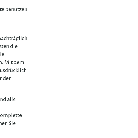
itte benutzen
nachträglich
sten die
ie
n. Mit dem
ausdrücklich
anden
nd alle
 komplette
nen Sie