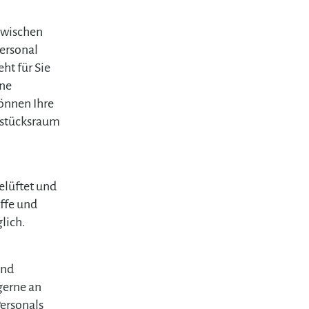
zwischen
ersonal
ht für Sie
ene
können Ihre
hstücksraum
elüftet und
iffe und
lich.
und
gerne an
Personals