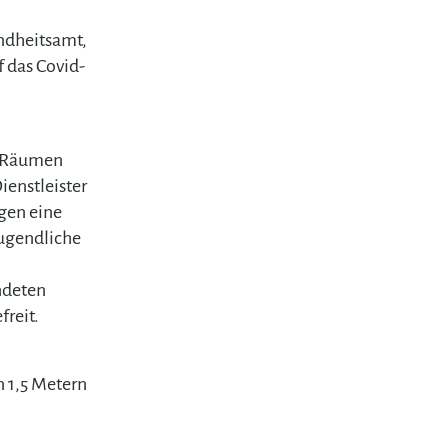
ndheitsamt,
f das Covid-
n Räumen
ienstleister
gen eine
Jugendliche
ndeten
freit.
 1,5 Metern