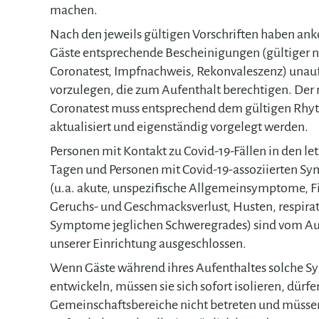
machen.
Nach den jeweils gültigen Vor­schrif­ten haben an­­
Gäste entsprechende Be­scheinigungen (gültiger n
Corona­test, Impf­nach­weis, Re­­kon­­valeszenz) un­au
vor­zu­legen, die zum Auf­enthalt be­rech­tigen. Der
Corona­test muss ent­sprechend dem gültigen Rh
aktualisiert und eigenständig vorgelegt werden.
Personen mit Kontakt zu Covid-19-Fällen in den let
Tagen und Personen mit Covid-19-assoziierten 
(u.a. akute, unspezifische Allgemeinsymptome, Fi
Geruchs- und Geschmacksverlust, Husten, respira
Symptome jeglichen Schweregrades) sind vom Auf
unserer Einrichtung ausgeschlossen.
Wenn Gäste während ihres Aufenthaltes solche 
entwickeln, müssen sie sich sofort isolieren, dürfe
Gemeinschaftsbereiche nicht betreten und müsse