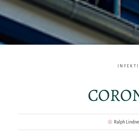
INFEKT
CORO
Ralph Lindne