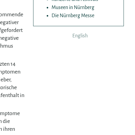
Museen in Nürnberg
kom­­men­de
Die Nürnberg Messe
egativer
f­gefordert
English
 negative
ythmus
zten 14
Symptomen
eber,
torische
enthalt in
Symptome
n die
n ihren