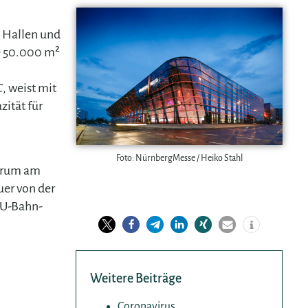
6 Hallen und
e 50.000 m²
C
, weist mit
ität für
Foto: NürnbergMesse / Heiko Stahl
ntrum am
uer von der
 U-Bahn-
Weitere Beiträge
Coronavirus