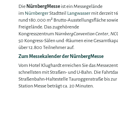
Die
NürnbergMesse
ist ein Messegelände
im
Nürnberger
Stadtteil
Langwasser
mit derzeit 1
rund 180.000 m² Brutto-Ausstellungsfläche sowi
Freigelände. Das zugehörende
Kongresszentrum
NürnbergConvention Center
,
NC
50 Kongress-Sälen und -Räumen eine Gesamtkapaz
über 12.800 Teilnehmer auf.
Zum Messekalender der NürnbergMesse
Vom Hotel Klughardt erreichen Sie das Messeze
schnellsten mit Straßen- und U-Bahn. Die Fahrtda
Straßenbahn-Haltestelle Tauroggenstraße bis zur
Station Messe beträgt ca. 20 Minuten.